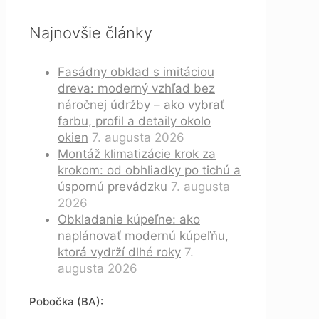
Najnovšie články
Fasádny obklad s imitáciou
dreva: moderný vzhľad bez
náročnej údržby – ako vybrať
farbu, profil a detaily okolo
okien
7. augusta 2026
Montáž klimatizácie krok za
krokom: od obhliadky po tichú a
úspornú prevádzku
7. augusta
2026
Obkladanie kúpeľne: ako
naplánovať modernú kúpeľňu,
ktorá vydrží dlhé roky
7.
augusta 2026
Pobočka (BA):