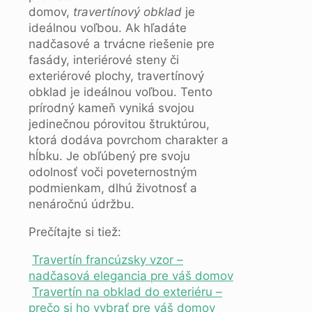
domov,
travertínový obklad
je
ideálnou voľbou. Ak hľadáte
nadčasové a trvácne riešenie pre
fasády, interiérové steny či
exteriérové plochy, travertínový
obklad je ideálnou voľbou. Tento
prírodný kameň vyniká svojou
jedinečnou pórovitou štruktúrou,
ktorá dodáva povrchom charakter a
hĺbku. Je obľúbený pre svoju
odolnosť voči poveternostným
podmienkam, dlhú životnosť a
nenáročnú údržbu.
Prečítajte si tiež:
Travertín francúzsky vzor –
nadčasová elegancia pre váš domov
Travertín na obklad do exteriéru –
prečo si ho vybrať pre váš domov