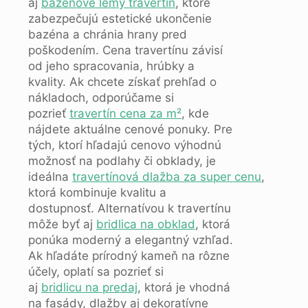
aj
bazénové lemy travertín
, ktoré
zabezpečujú estetické ukončenie
bazéna a chránia hrany pred
poškodením. Cena travertínu závisí
od jeho spracovania, hrúbky a
kvality. Ak chcete získať prehľad o
nákladoch, odporúčame si
pozrieť
travertín cena za m²
, kde
nájdete aktuálne cenové ponuky. Pre
tých, ktorí hľadajú cenovo výhodnú
možnosť na podlahy či obklady, je
ideálna
travertínová dlažba za super cenu
,
ktorá kombinuje kvalitu a
dostupnosť. Alternatívou k travertínu
môže byť aj
bridlica na obklad
, ktorá
ponúka moderný a elegantný vzhľad.
Ak hľadáte prírodný kameň na rôzne
účely, oplatí sa pozrieť si
aj
bridlicu na predaj
, ktorá je vhodná
na fasády, dlažby aj dekoratívne