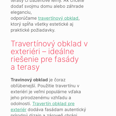
terasy či bazénové lemy. Ak chcete
dodať svojmu domu alebo záhrade
eleganciu,
odporúčame
travertínový obklad
,
ktorý spĺňa všetky estetické aj
praktické požiadavky.
Travertínový obklad v
exteriéri – ideálne
riešenie pre fasády
a terasy
Travinový obklad
je čoraz
obľúbenejší. Použitie travertínu v
exteriéri je veľmi populárne vďaka
jeho prirodzenému vzhľadu a
odolnosti.
Travertín obklad pre
exteriér
dodáva fasádam autentický
prírodný dizajn a zároveň chráni