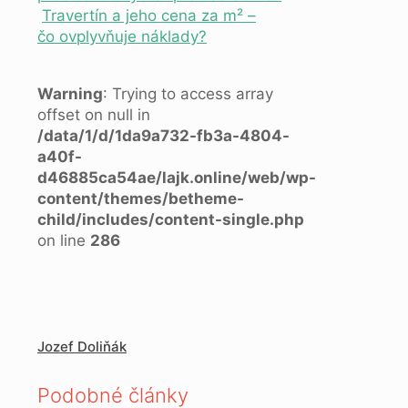
Travertín a jeho cena za m² –
čo ovplyvňuje náklady?
Warning
: Trying to access array
offset on null in
/data/1/d/1da9a732-fb3a-4804-
a40f-
d46885ca54ae/lajk.online/web/wp-
content/themes/betheme-
child/includes/content-single.php
on line
286
Jozef Doliňák
Podobné články