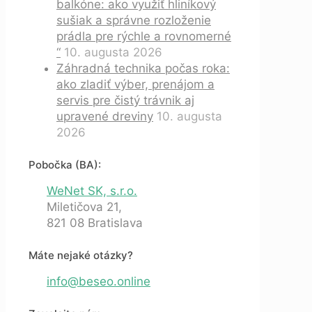
balkóne: ako využiť hliníkový
sušiak a správne rozloženie
prádla pre rýchle a rovnomerné
“
10. augusta 2026
Záhradná technika počas roka:
ako zladiť výber, prenájom a
servis pre čistý trávnik aj
upravené dreviny
10. augusta
2026
Pobočka (BA):
WeNet SK, s.r.o.
Miletičova 21,
821 08 Bratislava
Máte nejaké otázky?
info@beseo.online