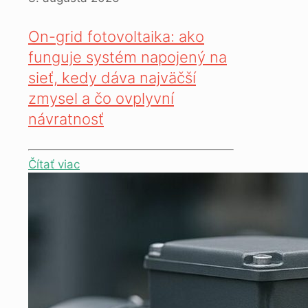
On-grid fotovoltaika: ako
funguje systém napojený na
sieť, kedy dáva najväčší
zmysel a čo ovplyvní
návratnosť
Čítať viac