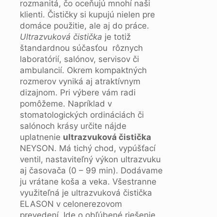
rozmanitá, čo oceňujú mnohí naši
klienti. Čističky si kupujú nielen pre
domáce použitie, ale aj do práce.
Ultrazvuková čistička
je totiž
štandardnou súčasťou rôznych
laboratórií, salónov, servisov či
ambulancií. Okrem kompaktných
rozmerov vyniká aj atraktívnym
dizajnom. Pri výbere vám radi
pomôžeme. Napríklad v
stomatologických ordináciách či
salónoch krásy určite nájde
uplatnenie
ultrazvuková čistička
NEYSON. Má tichý chod, vypúšťací
ventil, nastaviteľný výkon ultrazvuku
aj časovača (0 – 99 min). Dodávame
ju vrátane koša a veka. Všestranne
využiteľná je ultrazvuková čistička
ELASON v celonerezovom
prevedení. Ide o obľúbené riešenie