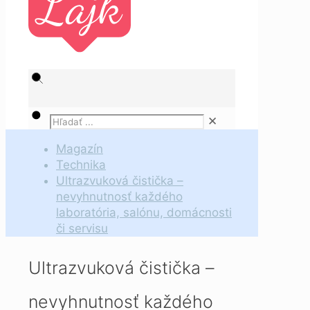
✕
Magazín
Technika
Ultrazvuková čistička –
nevyhnutnosť každého
laboratória, salónu, domácnosti
či servisu
Ultrazvuková čistička –
nevyhnutnosť každého