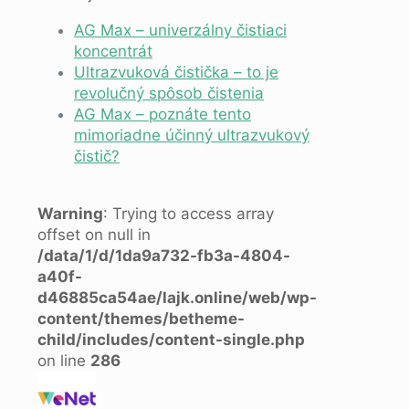
AG Max – univerzálny čistiaci
koncentrát
Ultrazvuková čistička – to je
revolučný spôsob čistenia
AG Max – poznáte tento
mimoriadne účinný ultrazvukový
čistič?
Warning
: Trying to access array
offset on null in
/data/1/d/1da9a732-fb3a-4804-
a40f-
d46885ca54ae/lajk.online/web/wp-
content/themes/betheme-
child/includes/content-single.php
on line
286