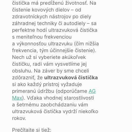
čistička má predĺženú životnosť. Na
čistenie kovových dielov – od
zdravotníckych nástrojov po diely
záhradnej techniky či autodiely – sa
perfektne hodí ultrazvuková čistička
s meniteľnou frekvenciou
a výkonnosťou ultrazvuku (čím nižšia
frekvencia, tým účinnejšie čistenie).
Nech už si vyberiete akúkoľvek
čističku, radi vám vysvetlíme jej
obsluhu. Na záver by sme chceli
zdôrazniť, že
ultrazvuková čistička
si ako každý prístroj vyžaduje
primeranú údržbu (odporúčame
AG
Max
). Vďaka vhodnej starostlivosti
a šetrnému zaobchádzaniu vám
ultrazvuková čistička vydrží niekoľko
rokov.
Prečítajte si tiež: