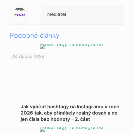
Warning
: Trying to access array offset on null in
/data/1/d/1da9a732-fb3a-4804-a40f-d46885ca54ae/lajk.online/web/wp-content/themes/betheme-child/includes/content-single.php
on line
286
mediatel
Podobné články
28. dubna 2026
Jak vybírat hashtagy na Instagramu v roce
2026 tak, aby přinášely reálný dosah a ne
jen čísla bez hodnoty – 2. část