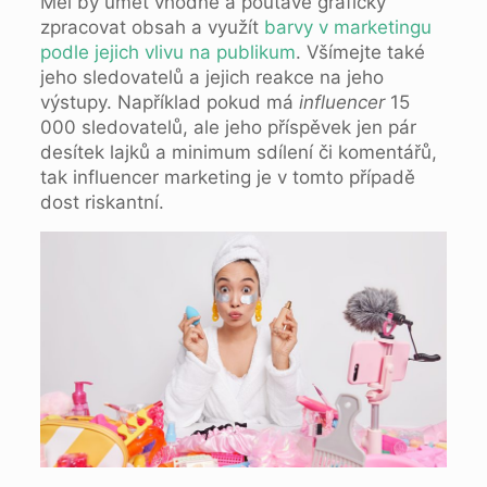
Měl by umět vhodně a poutavě graficky
zpracovat obsah a využít
barvy v marketingu
podle jejich vlivu na publikum
. Všímejte také
jeho sledovatelů a jejich reakce na jeho
výstupy. Například pokud má
influencer
15
000 sledovatelů, ale jeho příspěvek jen pár
desítek lajků a minimum sdílení či komentářů,
tak influencer marketing je v tomto případě
dost riskantní.