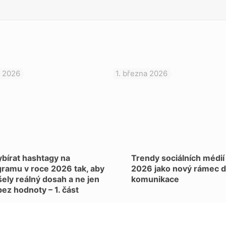
a 2026
1. března 2026
ybírat hashtagy na
Trendy sociálních médií
gramu v roce 2026 tak, aby
2026 jako nový rámec di
šely reálný dosah a ne jen
komunikace
bez hodnoty – 1. část