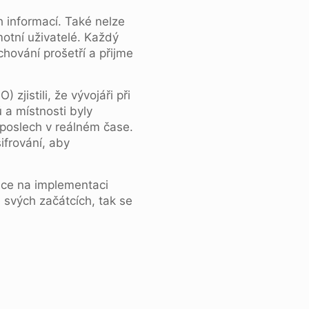
h informací. Také nelze
otní uživatelé. Každý
hování prošetří a přijme
zjistili, že vývojáři při
 a místnosti byly
dposlech v reálném čase.
ifrování, aby
ráce na implementaci
 svých začátcích, tak se