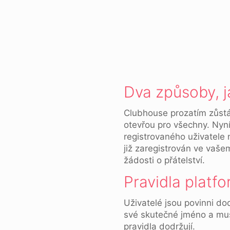
Dva způsoby, j
Clubhouse prozatím zůst
otevřou pro všechny. Nyn
registrovaného uživatele 
již zaregistrován ve vaše
žádosti o přátelství.
Pravidla platf
Uživatelé jsou povinni dod
své skutečné jméno a musí
pravidla dodržují.