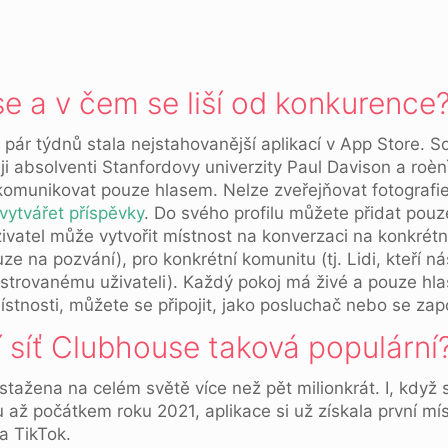
e a v čem se liší od konkurence
ár týdnů stala nejstahovanější aplikací v App Store. Soc
 ji absolventi Stanfordovy univerzity Paul Davison a roèn
komunikovat pouze hlasem. Nelze zveřejňovat fotografie 
vytvářet příspěvky
. Do svého profilu můžete přidat pouz
živatel může vytvořit místnost na konverzaci na konkrétn
 na pozvání), pro konkrétní komunitu (tj. Lidi, kteří nás
gistrovanému uživateli). Každý pokoj má živé a pouze h
tnosti, můžete se připojit, jako posluchač nebo se zapo
í síť Clubhouse taková populární
 stažena na celém světě více než pět milionkrát. I, když 
u až počátkem roku 2021, aplikace si už získala první mí
a TikTok.