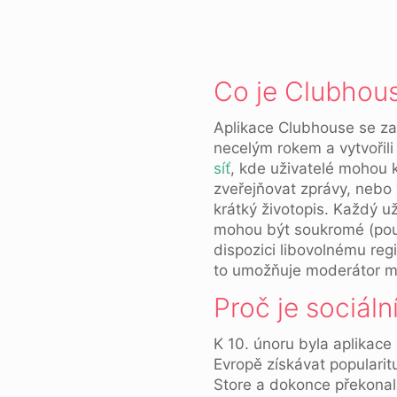
Co je Clubhous
Aplikace Clubhouse se za p
necelým rokem a vytvořili
síť
, kde uživatelé mohou 
zveřejňovat zprávy, nebo
krátký životopis. Každý u
mohou být soukromé (pouze
dispozici libovolnému re
to umožňuje moderátor mís
Proč je sociáln
K 10. únoru byla aplikace
Evropě získávat popularit
Store a dokonce překonal