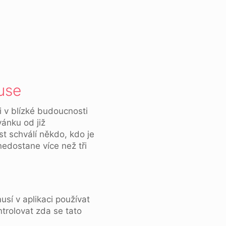
use
 ji v blízké budoucnosti
ánku od již
st schválí někdo, kdo je
edostane více než tři
usí v aplikaci používat
trolovat zda se tato