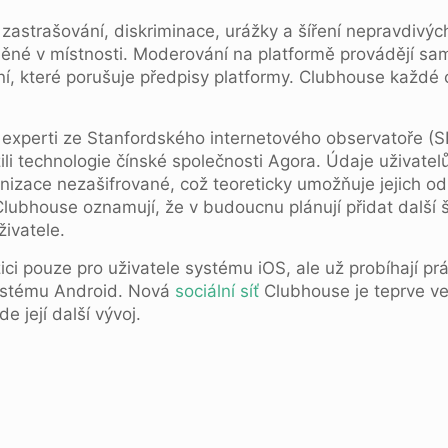
astrašování, diskriminace, urážky a šíření nepravdivýc
ěné v místnosti. Moderování na platformě provádějí sam
í, které porušuje předpisy platformy. Clubhouse každé c
experti ze Stanfordského internetového observatoře (SIO) 
li technologie čínské společnosti Agora. Údaje uživatelů
nizace nezašifrované, což teoreticky umožňuje jejich o
Clubhouse oznamují, že v budoucnu plánují přidat další š
živatele.
zici pouze pro uživatele systému iOS, ale už probíhají p
 systému Android. Nová
sociální síť
Clubhouse je teprve ve
 její další vývoj.