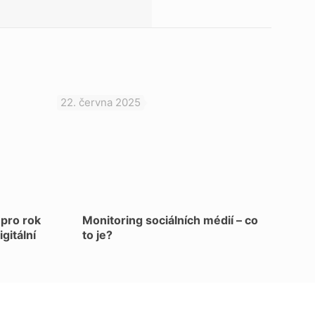
22. června 2025
 pro rok
Monitoring sociálních médií – co
gitální
to je?