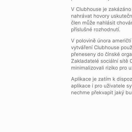
V Clubhouse je zakázáno z
nahrávat hovory uskutečn
člen může nahlásit chován
příslušné rozhodnutí.
V polovině února američtí 
vytváření Clubhouse použi
přeneseny do čínské orga
Zakladatelé sociální sítě 
minimalizovali riziko pro u
Aplikace je zatím k dispo
aplikace i pro uživatele
nechme překvapit jaký bude