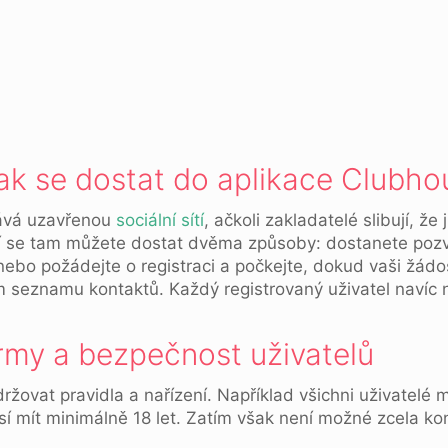
ak se dostat do aplikace Clubho
ává uzavřenou
sociální sítí
, ačkoli zakladatelé slibují, že
í se tam můžete dostat dvěma způsoby: dostanete pozv
nebo požádejte o registraci a počkejte, dokud vaši žádo
m seznamu kontaktů. Každý registrovaný uživatel navíc n
ormy a bezpečnost uživatelů
ržovat pravidla a nařízení. Například všichni uživatelé m
 mít minimálně 18 let. Zatím však není možné zcela kon