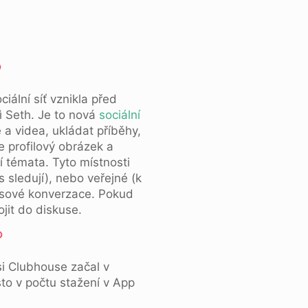
?
iální síť vznikla před
ì Seth. Je to nová
sociální
a videa, ukládat příběhy,
e profilový obrázek a
í témata. Tyto místnosti
 sledují), nebo veřejné (k
lasové konverzace. Pokud
jit do diskuse.
?
si Clubhouse začal v
sto v počtu stažení v App