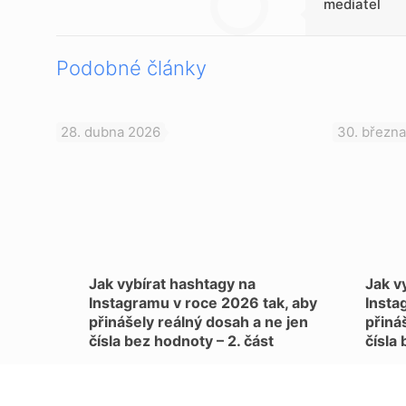
mediatel
Podobné články
28. dubna 2026
30. březn
Jak vybírat hashtagy na
Jak v
Instagramu v roce 2026 tak, aby
Insta
přinášely reálný dosah a ne jen
přiná
čísla bez hodnoty – 2. část
čísla 