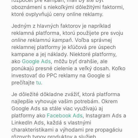
rozpočet pre kampaň, mali by ste byť
oboznámení s niekoľkými dôležitými faktormi,
ktoré ovplyvňujú ceny online reklamy.
Jedným z hlavných faktorov je napríklad
reklamná platforma, ktorú použijete pre svoju
online reklamnú kampaň
. Voľba správnej
reklamnej platformy je kľúčová pre úspech
kampane a jej náklady. Niektoré platformy,
ako
Google Ads
, môžu byť drahšie, ale
ponúkajú presné cielenie a veľký dosah. Koľko
investovať do PPC reklamy na Google si
prečítajte
tu
.
Je dôležité dôkladne zvážiť, ktorá platforma
najlepšie vyhovuje vašim potrebám. Okrem
Google Ads sa stále viac využívajú aj
platformy ako
Facebook Ads
, Instagram Ads a
LinkedIn Ads, každá s vlastnými
charakteristikami a výhodami pre propagáciu
rôznych typov produktov a služieb.