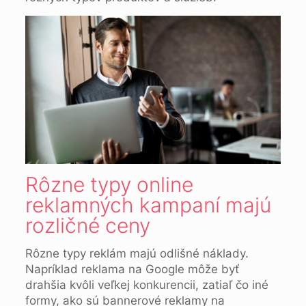
Rôzne typy online
reklamných kampaní majú
rozličné ceny
Rôzne typy reklám majú odlišné náklady.
Napríklad reklama na Google môže byť
drahšia kvôli veľkej konkurencii, zatiaľ čo iné
formy, ako sú bannerové reklamy na