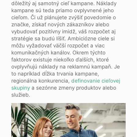
dôležitý aj samotný cieľ kampane. Náklady
kampane sú teda priamo ovplyvnené jeho
cieľom. Či už plánujete zvýšiť povedomie o
značke, získať nových zákazníkov alebo
vybudovať pozitívny imidž, váš rozpočet aj
stratégie sa budú líšiť. Ambiciózne ciele si
môžu vyžadovať väčší rozpočet a viac
komunikačných kanálov. Okrem týchto
faktorov existuje niekoľko ďalších, ktoré
ovplyvňujú náklady na reklamnú kampaň. Je
to napríklad dĺžka trvania kampane,
regionálna konkurencia,
definovanie cieľovej
skupiny
a sezónne zmeny produktov alebo
služieb.