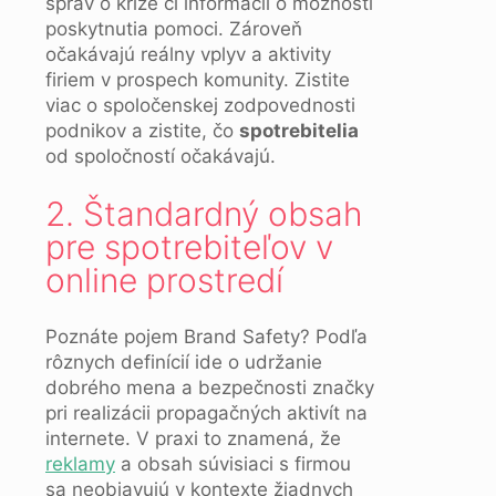
správ o kríze či informácií o možnosti
poskytnutia pomoci. Zároveň
očakávajú reálny vplyv a aktivity
firiem v prospech komunity. Zistite
viac o spoločenskej zodpovednosti
podnikov a zistite, čo
spotrebitelia
od spoločností očakávajú.
2. Štandardný obsah
pre spotrebiteľov v
online prostredí
Poznáte pojem Brand Safety? Podľa
rôznych definícií ide o udržanie
dobrého mena a bezpečnosti značky
pri realizácii propagačných aktivít na
internete. V praxi to znamená, že
reklamy
a obsah súvisiaci s firmou
sa neobjavujú v kontexte žiadnych