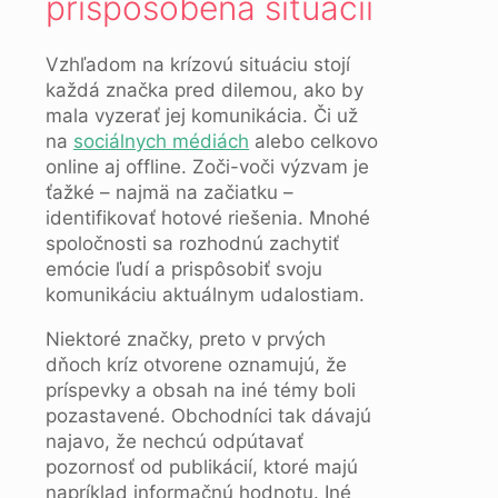
prispôsobená situácii
Vzhľadom na krízovú situáciu stojí
každá značka pred dilemou, ako by
mala vyzerať jej komunikácia. Či už
na
sociálnych médiách
alebo celkovo
online aj offline. Zoči-voči výzvam je
ťažké – najmä na začiatku –
identifikovať hotové riešenia. Mnohé
spoločnosti sa rozhodnú zachytiť
emócie ľudí a prispôsobiť svoju
komunikáciu aktuálnym udalostiam.
Niektoré značky, preto v prvých
dňoch kríz otvorene oznamujú, že
príspevky a obsah na iné témy boli
pozastavené. Obchodníci tak dávajú
najavo, že nechcú odpútavať
pozornosť od publikácií, ktoré majú
napríklad informačnú hodnotu. Iné