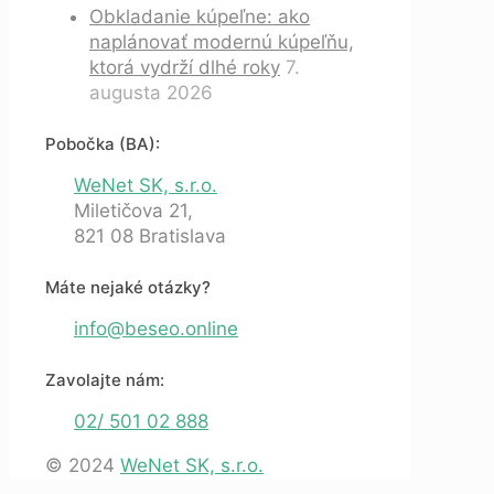
Obkladanie kúpeľne: ako
naplánovať modernú kúpeľňu,
ktorá vydrží dlhé roky
7.
augusta 2026
Pobočka (BA):
WeNet SK, s.r.o.
Miletičova 21,
821 08 Bratislava
Máte nejaké otázky?
info@beseo.online
Zavolajte nám:
02/ 501 02 888
© 2024
WeNet SK, s.r.o.