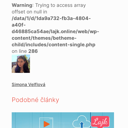
Warning
: Trying to access array
offset on null in
/data/1/d/1da9a732-fb3a-4804-
a40f-
d46885ca54ae/lajk.online/web/wp-
content/themes/betheme-
child/includes/content-single.php
on line
286
Simona Velflová
Podobné články